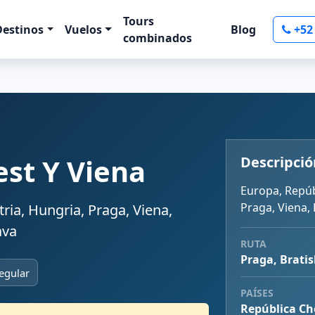
Tours
Destinos
Vuelos
Blog
+52
combinados
st Y Viena
Descripció
Europa, Repúb
Praga, Viena, 
ria, Hungria, Praga, Viena,
ava
RUTA
Praga, Bratis
egular
PAÍSES
República Ch